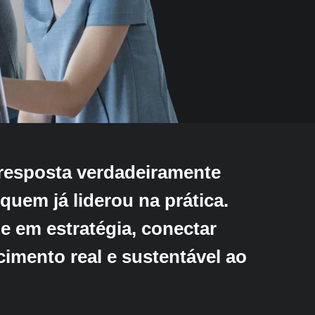
exceções a ess
peças de Lego 
neste ambiente
tem expertise 
transformar se
viável.
 resposta verdadeiramente
uem já liderou na prática.
e em estratégia, conectar
imento real e sustentável ao