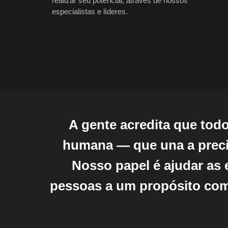
realizar seu potencial, através de nossos
nossos clientes a desenvolver flexibilidade,
especialistas e líderes.
agilidade e resiliência para garantir que os
sistemas e processos corretos estejam
presentes, impulsionando seu crescimento.
A gente acredita que tod
humana — que una a precis
Nosso papel é ajudar as 
pessoas a um propósito comu