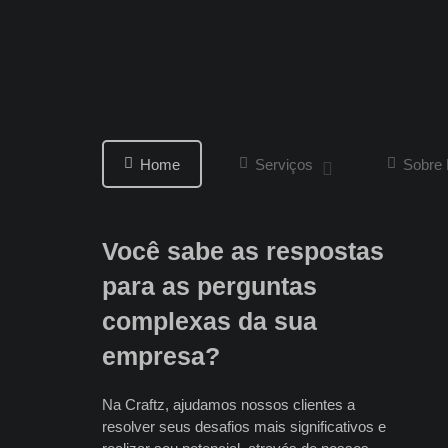
Home
Serviços
Sobre
Você sabe as respostas
Do crescimento linear
para as perguntas
ao exponencial
complexas da sua
As empresas precisam ser construídas de
empresa?
forma à escalar com sucesso. Ter uma
visão excepcional e se adaptar
rapidamente às mudanças é obrigatório
Na Craftz, ajudamos nossos clientes a
para o crescimento dos negócios. Na
resolver seus desafios mais significativos e
Craftz, fornecemos insights e ajudamos